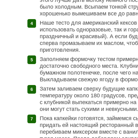
этого лучше дать молоку немного пос
было холодным. Всыпаем тонкой стру
хорошенько вымешиваем все до равно
Наше тесто для американский кексов
использовать одноразовые, так и гор
праздничный и красивый). А если буд
сперва промазываем их маслом, чтоб
приготовления.
Заполняем формочку тестом примерно
достаточно свободного места. Клубн
бумажном полотенечке, после чего н
Выкладываем свежую ягоду в формо
Затем заливаем сверху будущие кап
температуру около 180 градусов, пр
с клубникой выпекаться примерно на 
они могут стать сухими и невкусными
Пока капкейки готовятся, займемся 
придать ей настоящий ресторанный 
перебиваем миксером вместе с ванил