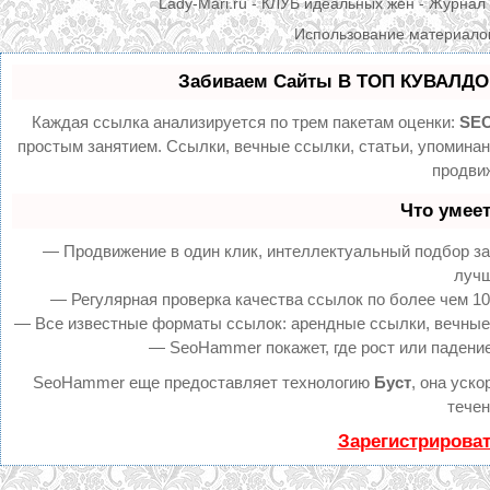
Lady-Mari.ru - КЛУБ идеальных жен - Журнал 
Использование материалов
Забиваем Сайты В ТОП КУВАЛДОЙ
Каждая ссылка анализируется по трем пакетам оценки:
SEO
простым занятием. Ссылки, вечные ссылки, статьи, упомина
продвиж
Что умее
— Продвижение в один клик, интеллектуальный подбор за
лучш
— Регулярная проверка качества ссылок по более чем 10
— Все известные форматы ссылок: арендные ссылки, вечные с
— SeoHammer покажет, где рост или падение
SeoHammer еще предоставляет технологию
Буст
, она уск
течен
Зарегистрирова