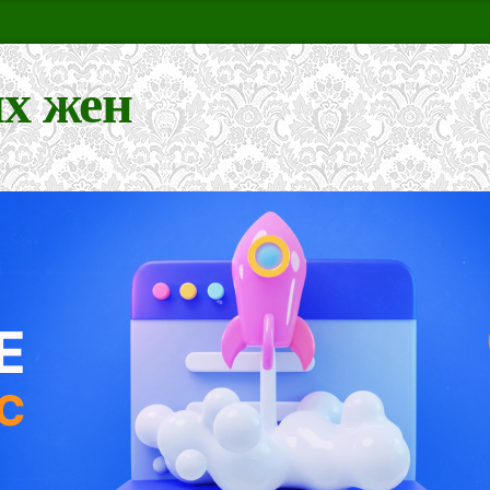
х жен