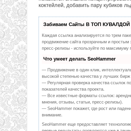
коктейлей, добавить пару кубиков ль
Забиваем Сайты В ТОП КУВАЛДОЙ 
Каждая ссылка анализируется по трем пак
продвижение сайта прозрачным и простым з
пресс-релизы - используйте по максимуму
Что умеет делать SeoHammer
— Продвижение в один клик, интеллектуал
высокой степенью качества у лучших бирж
— Регулярная проверка качества ссылок по
показателей качества проекта.
— Все известные форматы ссылок: арендны
мнения, отзывы, статьи, пресс-релизы).
— SeoHammer покажет, где рост или падени
внимание.
SeoHammer еще предоставляет технологи
первые результаты появляются уже в течен