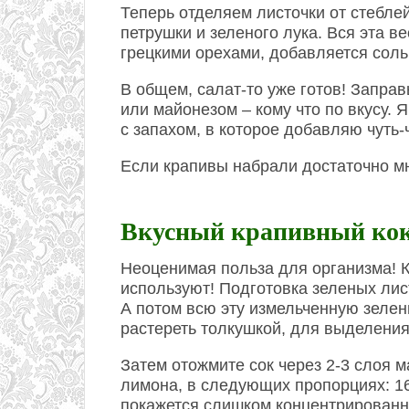
Теперь отделяем листочки от стеблей
петрушки и зеленого лука. Вся эта 
грецкими орехами, добавляется соль 
В общем, салат-то уже готов! Запра
или майонезом – кому что по вкусу.
с запахом, в которое добавляю чуть-
Если крапивы набрали достаточно мн
Вкусный крапивный ко
Неоценимая польза для организма! К
используют! Подготовка зеленых лист
А потом всю эту измельченную зелен
растереть толкушкой, для выделения
Затем отожмите сок через 2-3 слоя м
лимона, в следующих пропорциях: 160
покажется слишком концентрированн