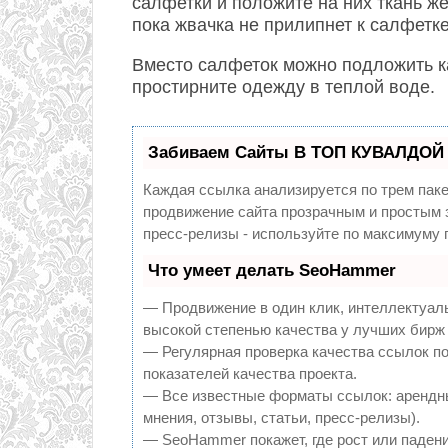
салфетки и положите на них ткань ж
пока жвачка не прилипнет к салфетке
Вместо салфеток можно подложить к
простирните одежду в теплой воде.
Забиваем Сайты В ТОП КУВАЛДОЙ 
Каждая ссылка анализируется по трем пак
продвижение сайта прозрачным и простым з
пресс-релизы - используйте по максимуму
Что умеет делать SeoHammer
— Продвижение в один клик, интеллектуал
высокой степенью качества у лучших бирж
— Регулярная проверка качества ссылок по
показателей качества проекта.
— Все известные форматы ссылок: арендны
мнения, отзывы, статьи, пресс-релизы).
— SeoHammer покажет, где рост или падени