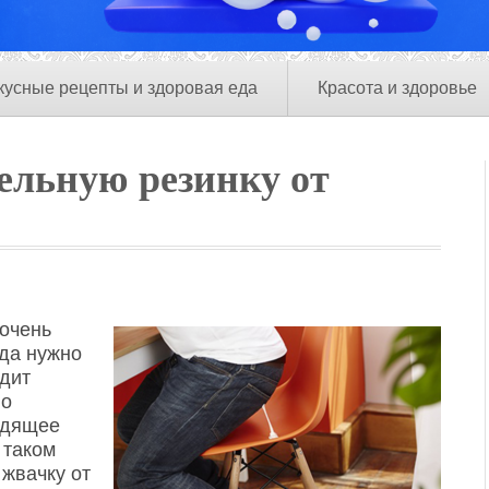
кусные рецепты и здоровая еда
Красота и здоровье
ельную резинку от
очень
гда нужно
одит
но
одящее
 таком
 жвачку от