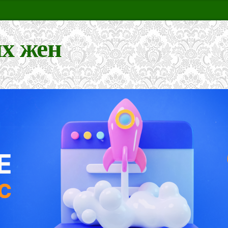
х жен