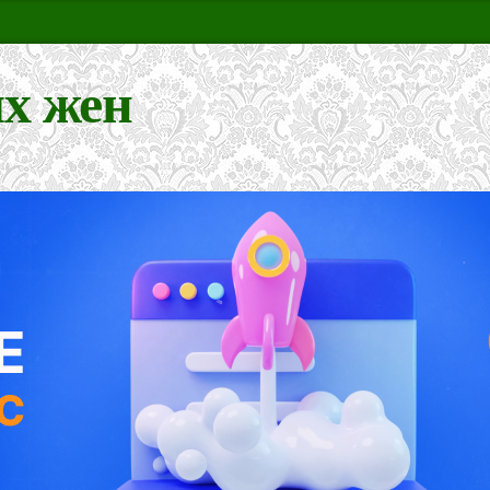
х жен