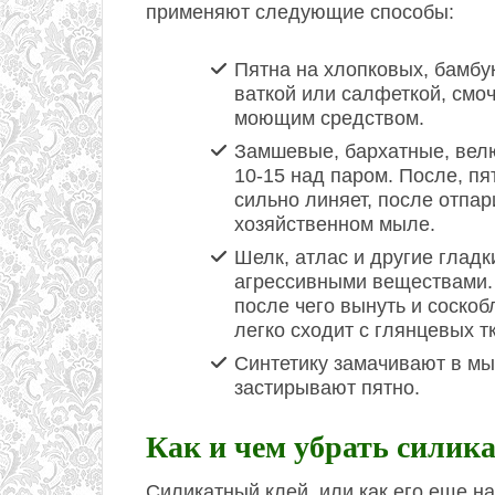
применяют следующие способы:
Пятна на хлопковых, бамбу
ваткой или салфеткой, смо
моющим средством.
Замшевые, бархатные, вел
10-15 над паром. После, п
сильно линяет, после отпар
хозяйственном мыле.
Шелк, атлас и другие гладк
агрессивными веществами. 
после чего вынуть и соско
легко сходит с глянцевых т
Синтетику замачивают в мы
застирывают пятно.
Как и чем убрать силик
Силикатный клей, или как его еще н