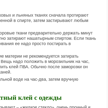
ковых и льняных тканях сначала протирают
ченной в спирте, затем застирывают любым
юровые ткани предварительно держать минут
ятно затирают нашатырным спиртом. Если ткань
ивания ее надо просто постирать в
ие материи не рекомендуется затирать
Вещь надо положить в морозильник на час,
блить клей ПВА. Обычно после заморозки он
каней.
льной воде на час-два, затем вручную
атный клей с одежды
азывают – «жидкое стекло», очень прочный и