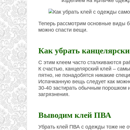
изделием на ярлычке одеж
Теперь рассмотрим основные виды б
можно спасти вещи.
Как убрать канцелярски
С этим клеем часто сталкиваются раб
К счастью, канцелярский клей – сам
пятно, не понадобятся никакие спец
Испачканную вещь следует как можно
30-40 застирать обычным порошком 
загрязнения.
Выводим клей ПВА
Убрать клей ПВА с одежды тоже не оч