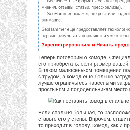
— Все известные форматы ссылок: арендны
мнения, отзывы, статьи, пресс-релизы).
— SeoHammer покажет, где рост или падени
внимание.
SeoHammer еще предоставляет технологи
первые результаты появляются уже в течен
Зарегистрироваться и Начать прод
Теперь поговорим о комоде. Специа
его приобретать, если размер вашей
В таком малюсеньком помещении пол
с трудом, а комод еще больше затру
лучше ограничьтесь навесными закр
простыням и пододеяльникам место 
Если спальня большая, то располож
ставьте его у стены. Впрочем, стави
то приходит в голову. Комод, как и 