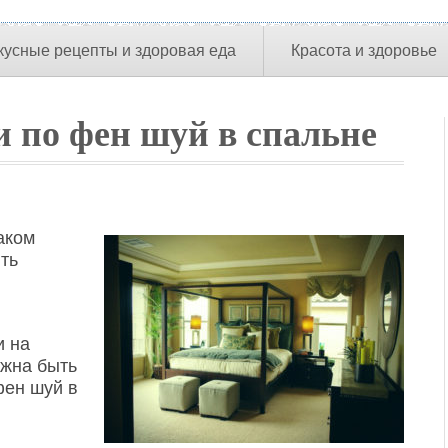
кусные рецепты и здоровая еда
Красота и здоровье
и по фен шуй в спальне
аком
ть
и на
лжна быть
фен шуй в