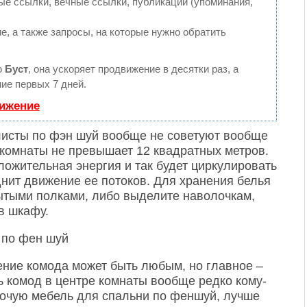
е ссылки, вечные ссылки, публикации (упоминания,
е, а также запросы, на которые нужно обратить
ю
Буст
, она ускоряет продвижение в десятки раз, а
ие первых 7 дней.
вижение
листы по фэн шуй вообще не советуют вообще
 комнаты не превышает 12 квадратных метров.
ожительная энергия и так будет циркулировать
днит движение ее потоков. Для хранения белья
ытыми полками, либо выделите наволочкам,
в шкафу.
ение комода может быть любым, но главное –
ть комод в центре комнаты вообще редко кому-
прочую мебель для спальни по феншуй, лучше