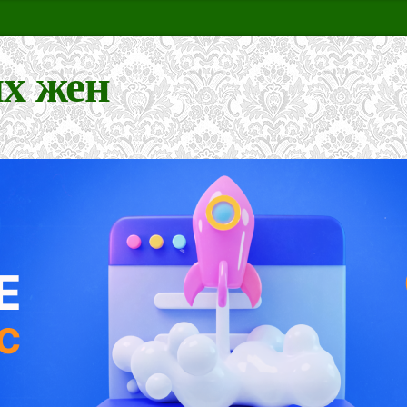
х жен