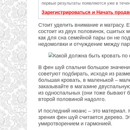
первые результаты появляются уже в течен
Зарегистрироваться и Начать прод
Стоит уделить внимание и матрасу. Е
состоит из двух половинок, сшитых м
как для сна семейной пары он не под
недомолвки и отчуждение между пар
В фен шуй спальни большое значение
советуют подбирать, исходя из разм
большая кровать, в маленькой – мале
заказывайте в магазине двуспальну
из односпальных (они тоже бывают б
второй половиной надолго.
И последний нюанс – это материал.
зрения фен шуй считается дерево. 
умиротворением и гармонией.