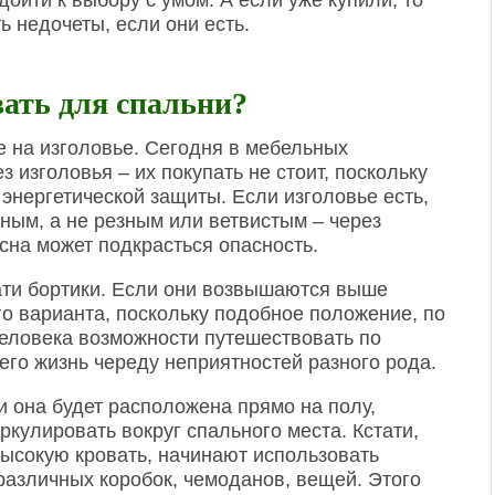
дойти к выбору с умом. А если уже купили, то
ь недочеты, если они есть.
ать для спальни?
 на изголовье. Сегодня в мебельных
 изголовья – их покупать не стоит, поскольку
энергетической защиты. Если изголовье есть,
ным, а не резным или ветвистым – через
сна может подкрасться опасность.
вати бортики. Если они возвышаются выше
го варианта, поскольку подобное положение, по
еловека возможности путешествовать по
его жизнь череду неприятностей разного рода.
и она будет расположена прямо на полу,
кулировать вокруг спального места. Кстати,
ысокую кровать, начинают использовать
различных коробок, чемоданов, вещей. Этого