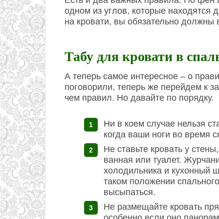
Есть и два важных правила. По фен
одном из углов, которые находятся д
на кровати, вы обязательно должны в
Табу для кровати в спал
А теперь самое интересное – о прав
поговорили, теперь же перейдем к за
чем правил. Но давайте по порядку.
Ни в коем случае нельзя ст
когда ваши ноги во время 
Не ставьте кровать у стены
ванная или туалет. Журчани
холодильника и кухонный шу
таком положении спального
высыпаться.
Не размещайте кровать прям
особенно если оно панорам