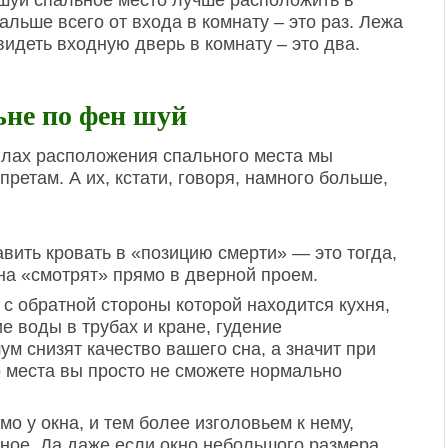
 шуй спальное место лучше расположить в
альше всего от входа в комнату – это раз. Лежа
идеть входную дверь в комнату – это два.
ьне по фен шуй
илах расположения спального места мы
претам. А их, кстати, говоря, намного больше,
авить кровать в «позицию смерти» — это тогда,
сна «смотрят» прямо в дверной проем.
, с обратной стороны которой находится кухня,
е воды в трубах и кране, гудение
м снизят качество вашего сна, а значит при
 места вы просто не сможете нормально
о у окна, и тем более изголовьем к нему,
ное. Да даже если окно небольшого размера,