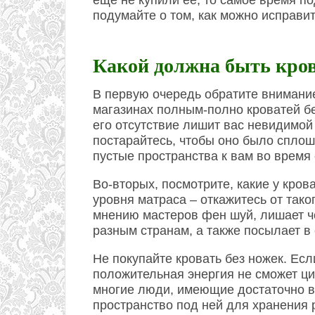
еще не купили ее, то самое время по
подумайте о том, как можно исправит
Какой должна быть кров
В первую очередь обратите внимание
магазинах полным-полно кроватей без
его отсутствие лишит вас невидимой 
постарайтесь, чтобы оно было сплош
пустые пространства к вам во время 
Во-вторых, посмотрите, какие у кро
уровня матраса – откажитесь от тако
мнению мастеров фен шуй, лишает ч
разным странам, а также посылает в 
Не покупайте кровать без ножек. Есл
положительная энергия не сможет цир
многие люди, имеющие достаточно в
пространство под ней для хранения 