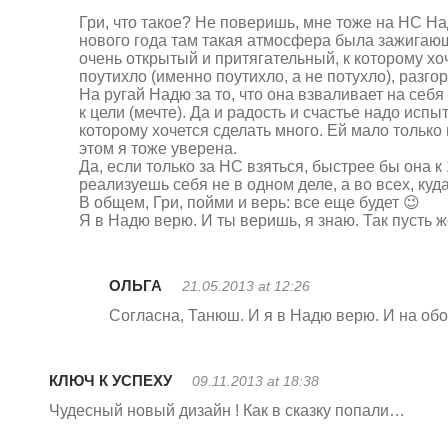
Гри, что такое? Не поверишь, мне тоже на НС Над
нового года там такая атмосфера была зажигающ
очень открытый и притягательный, к которому хоче
поутихло (именно поутихло, а не потухло), разго
На ругай Надю за то, что она взваливает на себ
к цели (мечте). Да и радость и счастье надо исп
которому хочется сделать много. Ей мало только 
этом я тоже уверена.
Да, если только за НС взяться, быстрее бы она к
реализуешь себя не в одном деле, а во всех, куд
В общем, Гри, пойми и верь: все еще будет 😉
Я в Надю верю. И ты веришь, я знаю. Так пусть же
ОЛЬГА
21.05.2013 at 12:26
Согласна, Танюш. И я в Надю верю. И на об
КЛЮЧ К УСПЕХУ
09.11.2013 at 18:38
Чудесный новый дизайн ! Как в сказку попали…