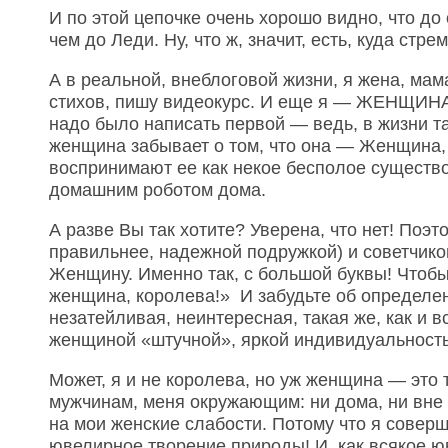
И по этой цепочке очень хорошо видно, что д
чем до Леди. Ну, что ж, значит, есть, куда стре
А в реальной, внеблоговой жизни, я жена, мама
стихов, пишу видеокурс. И еще я — ЖЕНЩИНА
надо было написать первой — ведь, в жизни та
женщина забывает о том, что она — Женщина,
воспринимают ее как некое бесполое существо
домашним роботом дома.
А разве Вы так хотите? Уверена, что нет! Поэт
правильнее, надежной подружкой) и советчик
Женщину. Именно так, с большой буквы! Чтобы 
женщина, королева!» И забудьте об определен
незатейливая, неинтересная, такая же, как и в
женщиной «штучной», яркой индивидуальнос
Может, я и не королева, но уж женщина — это 
мужчинам, меня окружающим: ни дома, ни вне 
на мои женские слабости. Потому что я сове
ювелирное творение природы! И, как всякое ю