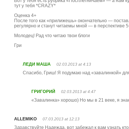
Вот у тебя есть рубрика «Посплетничаем» — а нам к
тут у тебя *CRAZY*
Оценка 4+
После того как «прилижешь» окончательно — поставл
регулярно и станут читаемы мной — в перспективе 5
Молодец! Рад что читаю твои блоги
Гри
ЛЕДИ МАША
02.03.2013 at 4:13
Спасибо, Гриш! Я подумаю над «завалинкой» для
ГРИГОРИЙ
02.03.2013 at 4:47
«Завалинка» хорошо) Но мы в 21 веке, я зн
ALLEMIKO
07.03.2013 at 12:13
Здравствуйте Надежда, вот забежал к вам узнать кто