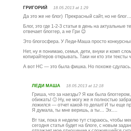
ГРИГОРИЙ
18.05.2013 at 1:29
Да это же не блог) Прекрасный сайт, но не блог
Блог, это где 1-2-3 статьи в день на актуальные
отвечает блоггер, а не Гри 😉
Это блогосфера. У Леди-Маша просто конкурсный
Нет, ну я понимаю, семья, дети, внуки и комп с
копирайтеров открывать. Таки ни кто эти тексты ч
А вот НС — это была фишка. Но похоже сдулась.
ЛЕДИ МАША
18.05.2013 at 12:18
Гриша, что за наезды? Я как была блоггером,
обижать! 🙂 Ну, не могу же я полностью забр
ложился — отчет какой-то делал! И ты еще п
Я думала, ты мне веришь, а ты… Эх….
Вт так, пока я неделю тут стараюсь, чтобы ме
сегодня статья будет на блоге, с новым зада
отражает мое отношение к сложившейся ситуа