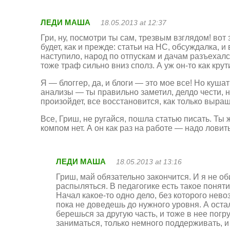
ЛЕДИ МАША
18.05.2013 at 12:37
Гри, ну, посмотри ты сам, трезвым взглядом! во
будет, как и прежде: статьи на НС, обсуждалка, и
наступило, народ по отпускам и дачам разъехался
тоже траф сильно вниз сполз. А уж он-то как крут
Я — блоггер, да, и блоги — это мое все! Но куша
анализы — ты правильно заметил, делдо чести, н
произойдет, все восстановится, как только выра
Все, Гриш, не ругайся, пошла статью писать. Ты 
компом нет. А он как раз на работе — надо лови
ЛЕДИ МАША
18.05.2013 at 13:16
Гриш, май обязательно закончится. И я не об
распыляться. В педагогике есть такое поняти
Начал какое-то одно дело, без которого не
пока не доведешь до нужного уровня. А ост
берешься за другую часть, и тоже в нее погр
заниматься, только немного поддерживать, и