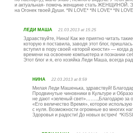
и актуальная- помочь женщине стать ЖЕНЩИНОЙ. Это 
на Огонек твоей Души. *IN LOVE* *IN LOVE* *IN LOV
ЛЕДИ МАША
21.03.2013 at 15:25
Здравствуйте, Нина! Как же приятно читать такие
которую я поставила, заводя этот блог, пришлас
вступил в пору своей «второй юности» — когда де
времени на освоение компьютера и познании себя
Этот блог и я, его хозяйка Леди Маша, всегда р
НИНА
22.03.2013 at 8:59
Милая Леди Машенька, здравствуй! Благодарю
Продвинутые чиновники в Культуре и Образо
не дают «зеленый свет»……..,Благодарю за от
«Его величество Время», которое использую 
с нуля. Возможности огромные во многих на
Здоровья и радости! До новых встреч! *KIS