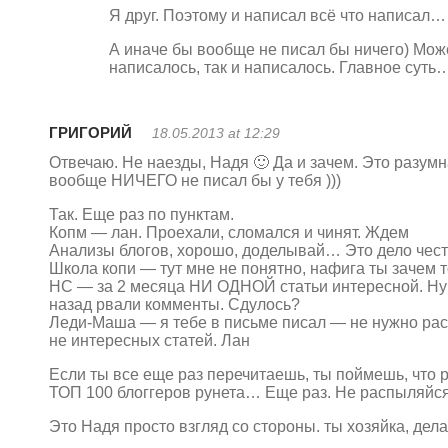
Я друг. Поэтому и написал всё что написал…
А иначе бы вообще не писал бы ничего) Может 
написалось, так и написалось. Главное сут
ГРИГОРИЙ
18.05.2013 at 12:29
Отвечаю. Не наезды, Надя 🙂 Да и зачем. Это разумна
вообще НИЧЕГО не писал бы у тебя )))
Так. Еще раз по пунктам.
Копм — лан. Проехали, сломался и чинят. Ждем
Анализы блогов, хорошо, доделывай… Это дело чес
Школа копи — тут мне не понятно, нафига ты зачем 
НС — за 2 месяца НИ ОДНОЙ статьи интересной. Ну ко
назад рвали комменты. Сдулось?
Леди-Маша — я тебе в письме писал — не нужно расп
не интересных статей. Лан
Если ты все еще раз перечитаешь, ты поймешь, что 
ТОП 100 блоггеров рунета… Еще раз. Не распыляйся
Это Надя просто взгляд со стороны. ты хозяйка, дел