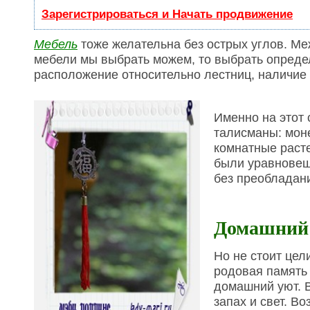
Зарегистрироваться и Начать продвижение
Мебель
тоже желательна без острых углов. М
мебели мы выбрать можем, то выбрать опреде
расположение относительно лестниц, наличие с
Именно на этот
талисманы: моне
комнатные расте
были уравновеше
без преобладани
Домашний 
Но не стоит цел
родовая память 
домашний уют. В
запах и свет. В