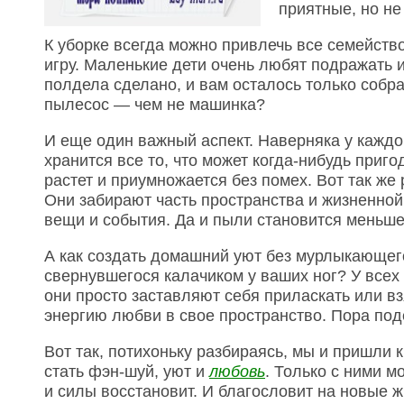
приятные, но не
К уборке всегда можно привлечь все семейство
игру. Маленькие дети очень любят подражать и 
полдела сделано, и вам осталось только собрат
пылесос — чем не машинка?
И еще один важный аспект. Наверняка у каждог
хранится все то, что может когда-нибудь приг
растет и приумножается без помех. Вот так же
Они забирают часть пространства и жизненной 
вещи и события. Да и пыли становится меньше 
А как создать домашний уют без мурлыкающего
свернувшегося калачиком у ваших ног? У всех
они просто заставляют себя приласкать или вз
энергию любви в свое пространство. Пора под
Вот так, потихоньку разбираясь, мы и пришли
стать фэн-шуй, уют и
любовь
. Только с ними м
и силы восстановит. И благословит на новые 