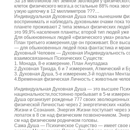
За 18 миллионов лет земной эволюции у физическог
клеток физического мозга,а остальные 88% пока эво
узкую щелочку в 12 миллиметров ???…
Индивидуальная Духовная Душа пока нынешним физи
воспринимать и наблюдать духовными очами пока т
планете проживают 2 типа земных физических людей
это 99,9% населения планеты; второй тип людей уж
Для обыкновенных людей «физического ума» реально
План третьего измерения,где он проживает. Все вы
— для обыкновенных людей пока фантастика и мра
Духовный Человек — Духовная Индивидуальность сос
взаимосвязанных Психических Существ:
1. Монада, 8-е измерение, План Анупадака
2.Духовная Триада, 6 и 7 измерения, Атмический и 
3. Духовная Душа, 5-е измерение,3-й подплан Мента
4.Временная физическая Личность с животным челов
Индивидуальная Духовная Душа — это высшее Психи
национальности,постоянно пребывает в 5-м измерен
Душа организует рожденье 777 своих эволюционных
физической Личностью через 2 энергетических «кабе
Жизни и Сознания. Энергия Жизни поступает через э
лопаток в 8 см над физическим позвоночником. Энер
см над физическим родничком головы.
Сама Душа — Психическое Существо — имеет свое и