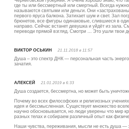
Черниговской губернии. Я очень хорошо знаю, что т
где ты или бессмертный или смертный. Всегда нужно
называются святыми или деньги. Они «застрахованы
первого яруса балкона. Затихает шум и свет. Зал по
брюнетов, все фигуры одинаковые, слившиеся в один
направо. Сейчас встанет девушка и уйдёт из зала. 
переводи прямой взгляд. Смотри … Это ушли твои д
ВИКТОР ОСЬКИН
21.11.2018 в 11:57
Душа – это спектр ДНК — персональная часть эне
зачатия.
АЛЕКСЕЙ
21.01.2019 в 6:33
Душа создается, бессмертна, но может быть уничтож
Почему во всех философских и религиозных учениях
идея и бессмысленная. Существует множество вселе
научно обосновывается, но люди уверены что мир кр
разных телах и собираем различный опыт как физиче
Наши чувства, переживания, мысли не есть душа — 