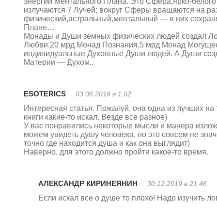
энергии Ментального Плана. Это Сфера,ярко-белого
излучаются 7 Лучей; вокруг Сферы вращаются на ра
физический,астральный,ментальный — в них сохран
Плане…
Монады и Души земных физических людей создал Ло
Любви,20 мрд Монад Познания,5 мрд Монад Могущес
индивидуальные Духовные Души людей. А Души соз
Материи — Духом..
ESOTERICS
03.06.2019 в 1:02
Интересная статья. Пожалуй, она одна из лучших на
книги какие-то искал. Везде все разное)
У вас понравились некоторые мысли и манера изложен
можем увидеть душу человека, но это совсем не значи
точно где находится душа и как она выглядит)
Наверно, для этого должно пройти какое-то время.
АЛЕКСАНДР КИРИНЕЯНИН
30.12.2019 в 21:46
Если искал все о душе то плохо! Надо изучить л