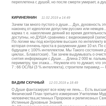
переплетена с душой, но после смерти умирает, а д
КИРИНЕЯНИН
11.02.2019 в 14:49
Зачем так много пустого о душе… Дух, духовность эт
наконец от идеологии допустим русских или немцев
карма т. е. накопление деяний во время деятельност
доступны, но ДУША сравнима с видеокамерой (запись
По логике мы под контролем высших по интеллекту в
которая очччень проста в разумении даже 10 кл. По с
будущем с 100% интеллектом. Мы Такого состояния д
циклах.. Блаватская) . Так зачем выдумывать о очист
снятия информации с Души…. Длина 2 000 м. пальм
периметру, три этажа… Неужели кто то думает, что 
7 : 66 ОСЛЫ (3 % интеллекта), строители пирамид —
ВАДИМ СКУЧНЫЙ
12.03.2019 в 18:49
О Душе фантазируют все кому не лень… Есть высши
Физический План третьего измерения Учителями Муд
человечества,истинных Пророков и религиозных Св
Истинные Духовные Знания.