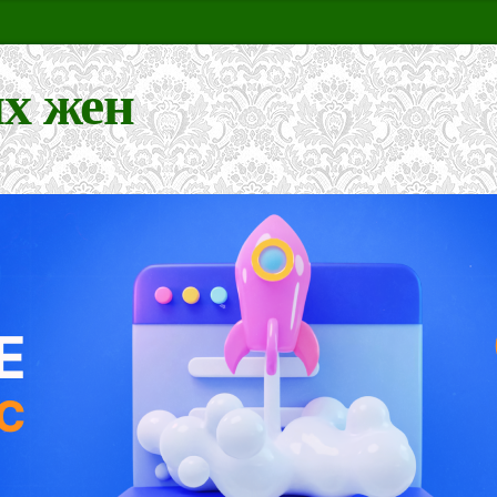
х жен