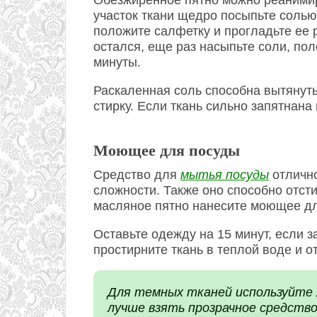
Обезжиренное пятно можно реаними
участок ткани щедро посыпьте солью,
положите салфетку и прогладьте ее 
остался, еще раз насыпьте соли, пол
минуты.
Раскаленная соль способна вытянуть
стирку. Если ткань сильно запятнан
Моющее для посуды
Средство для
мытья посуды
отлично
сложности. Также оно способно отст
масляное пятно нанесите моющее для
Оставьте одежду на 15 минут, если з
простирните ткань в теплой воде и о
Для темных тканей используйте 
лучше взять прозрачное средство