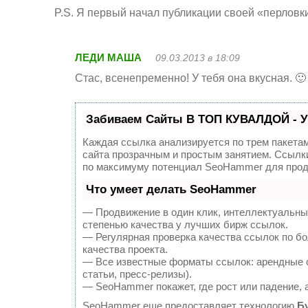
P.S. Я первый начал публикации своей «перловк
ЛЕДИ МАША
09.03.2013 в 18:09
Стас, всенепременно! У тебя она вкусная. 
Забиваем Сайты В ТОП КУВАЛДОЙ - У
Каждая ссылка анализируется по трем пакета
сайта прозрачным и простым занятием. Ссылки
по максимуму потенциал SeoHammer для прод
Что умеет делать SeoHammer
— Продвижение в один клик, интеллектуальны
степенью качества у лучших бирж ссылок.
— Регулярная проверка качества ссылок по бо
качества проекта.
— Все известные форматы ссылок: арендные с
статьи, пресс-релизы).
— SeoHammer покажет, где рост или падение, 
SeoHammer еще предоставляет технологию
Б