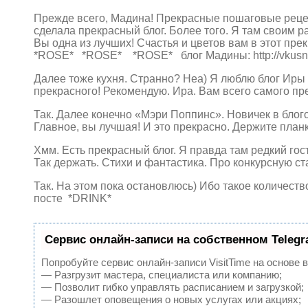
Прежде всего, Мадина! Прекрасные пошаговые рецеп
сделала прекрасный блог. Более того. Я там своим 
Вы одна из лучших! Счастья и цветов вам в этот пре
*ROSE* *ROSE* *ROSE* блог Мадины: http://vkusna
Далее тоже кухня. Странно? Неа) Я люблю блог Иры h
прекрасного! Рекомендую. Ира. Вам всего самого
Так. Далее конечно «Мэри Поппинс». Новичек в бло
Главное, вы лучшая! И это прекрасно. Держите п
Хмм. Есть прекрасный блог. Я правда там редкий гость,
Так держать. Стихи и фантастика. Про конкурсну
Так. На этом пока остановлюсь) Ибо такое количеств
посте *DRINK*
Сервис онлайн-записи на собственном Teleg
Попробуйте сервис онлайн-записи VisitTime на основе 
— Разгрузит мастера, специалиста или компанию;
— Позволит гибко управлять расписанием и загрузкой;
— Разошлет оповещения о новых услугах или акциях;